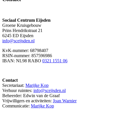
Sociaal Centrum Eijsden
Groene Kruisgebouw
Prins Hendrikstraat 21
6245 ED Eijsden
info@sceijsden.nl
KvK-nummer: 68798407
RSIN-nummer: 857596986
IBAN: NL98 RABO
0321 1551 06
Contact
Secretariaat:
Marijke Kop
Verhuur ruimtes:
info@sceijsden.nl
Beheerder: Edwin van de Graaf
Vrijwilligers en activiteiten:
Joan Warnier
Communicatie:
Marijke Kop