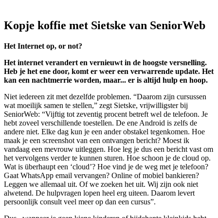
Kopje koffie met Sietske van SeniorWeb
Het Internet op, or not?
Het internet verandert en vernieuwt in de hoogste versnelling.
Heb je het ene door, komt er weer een verwarrende update. Het
kan een nachtmerrie worden, maar... er is altijd hulp en hoop.
Niet iedereen zit met dezelfde problemen. “Daarom zijn cursussen
wat moeilijk samen te stellen,” zegt Sietske, vrijwilligster bij
SeniorWeb: “Vijftig tot zeventig procent betreft wel de telefoon. Je
hebt zoveel verschillende toestellen. De ene Android is zelfs de
andere niet. Elke dag kun je een ander obstakel tegenkomen. Hoe
maak je een screenshot van een ontvangen bericht? Moest ik
vandaag een mevrouw uitleggen. Hoe leg je dus een bericht vast om
het vervolgens verder te kunnen sturen. Hoe schoon je de cloud op.
Wat is überhaupt een ‘cloud’? Hoe vind je de weg met je telefoon?
Gaat WhatsApp email vervangen? Online of mobiel bankieren?
Leggen we allemaal uit. Of we zoeken het uit. Wij zijn ook niet
alwetend. De hulpvragen lopen heel erg uiteen. Daarom levert
persoonlijk consult veel meer op dan een cursus”.