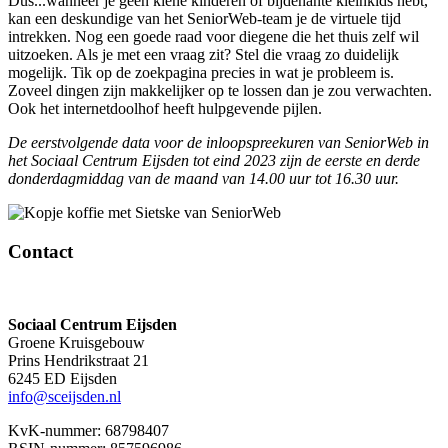
Dus...wanneer je geen kiene kinderen of bijdehante kleinkids hebt,
kan een deskundige van het SeniorWeb-team je de virtuele tijd
intrekken. Nog een goede raad voor diegene die het thuis zelf wil
uitzoeken. Als je met een vraag zit? Stel die vraag zo duidelijk
mogelijk. Tik op de zoekpagina precies in wat je probleem is.
Zoveel dingen zijn makkelijker op te lossen dan je zou verwachten.
Ook het internetdoolhof heeft hulpgevende pijlen.
De eerstvolgende data voor de inloopspreekuren van SeniorWeb in
het Sociaal Centrum Eijsden tot eind 2023 zijn de eerste en derde
donderdagmiddag van de maand van 14.00 uur tot 16.30 uur.
Contact
Sociaal Centrum Eijsden
Groene Kruisgebouw
Prins Hendrikstraat 21
6245 ED Eijsden
info@sceijsden.nl
KvK-nummer: 68798407