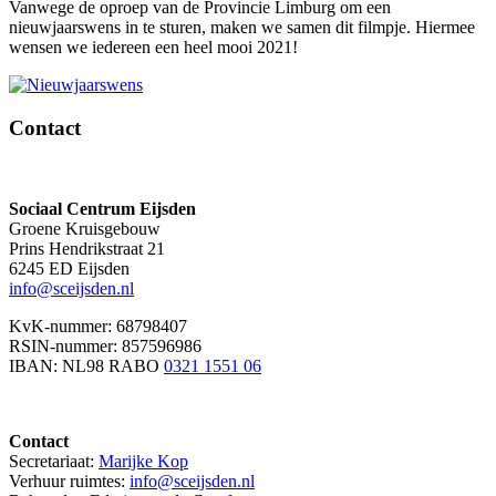
Vanwege de oproep van de Provincie Limburg om een
nieuwjaarswens in te sturen, maken we samen dit filmpje. Hiermee
wensen we iedereen een heel mooi 2021!
Contact
Sociaal Centrum Eijsden
Groene Kruisgebouw
Prins Hendrikstraat 21
6245 ED Eijsden
info@sceijsden.nl
KvK-nummer: 68798407
RSIN-nummer: 857596986
IBAN: NL98 RABO
0321 1551 06
Contact
Secretariaat:
Marijke Kop
Verhuur ruimtes:
info@sceijsden.nl