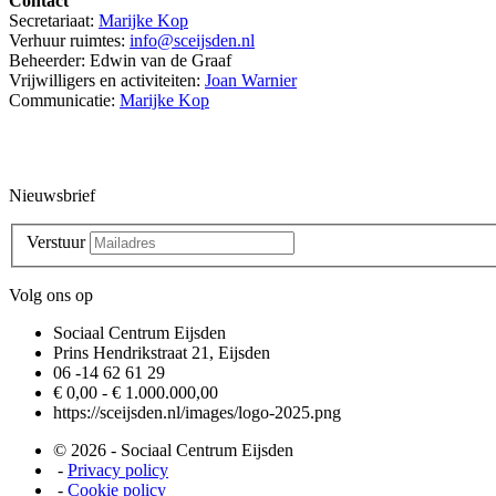
Contact
Secretariaat:
Marijke Kop
Verhuur ruimtes:
info@sceijsden.nl
Beheerder: Edwin van de Graaf
Vrijwilligers en activiteiten:
Joan Warnier
Communicatie:
Marijke Kop
Nieuwsbrief
Verstuur
Volg ons op
Sociaal Centrum Eijsden
Prins Hendrikstraat 21, Eijsden
06 -14 62 61 29
€ 0,00 - € 1.000.000,00
https://sceijsden.nl/images/logo-2025.png
© 2026 - Sociaal Centrum Eijsden
-
Privacy policy
-
Cookie policy