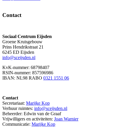
Contact
Sociaal Centrum Eijsden
Groene Kruisgebouw
Prins Hendrikstraat 21
6245 ED Eijsden
info@sceijsden.nl
KvK-nummer: 68798407
RSIN-nummer: 857596986
IBAN: NL98 RABO
0321 1551 06
Contact
Secretariaat:
Marijke Kop
Verhuur ruimtes:
info@sceijsden.nl
Beheerder: Edwin van de Graaf
Vrijwilligers en activiteiten:
Joan Warnier
Communicatie:
Marijke Kop